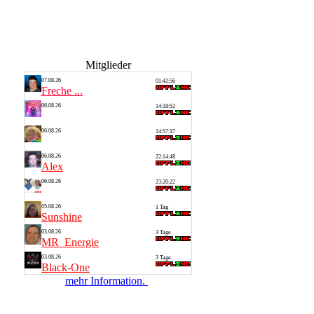
Mitglieder
07.08.26
01:42:56
Freche ...
06.08.26
14:18:52
Thomas
06.08.26
14:57:37
Silvia
06.08.26
22:14:48
Alex
06.08.26
23:20:22
Saarlan...
05.08.26
1 Tag
Sunshine
03.08.26
3 Tage
MR_Energie
03.08.26
3 Tage
Black-One
mehr Information.