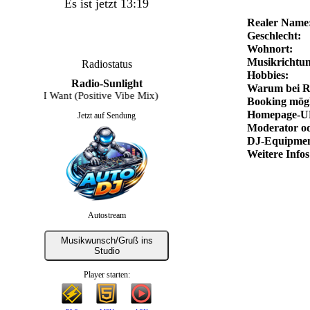
Es ist jetzt 13:19
Realer Name
Geschlecht:
Wohnort:
Musikrichtun
Radiostatus
Hobbies:
Radio-Sunlight
Warum bei R
 All I Want (Positive Vibe Mix)
Booking mögl
Homepage-U
Jetzt auf Sendung
Moderator od
DJ-Equipmen
Weitere Infos
Autostream
Musikwunsch/Gruß ins
Studio
Player starten: