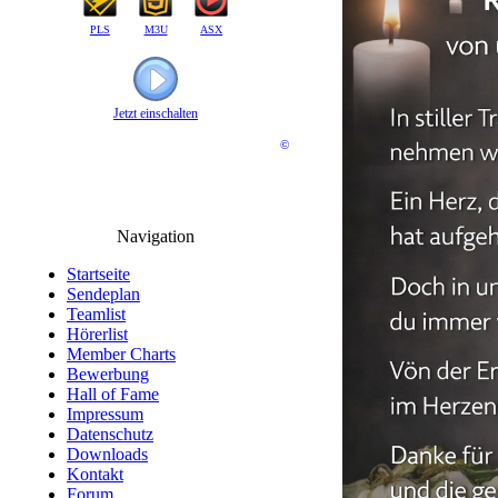
PLS
M3U
ASX
Jetzt einschalten
©
Navigation
Startseite
Sendeplan
Teamlist
Hörerlist
Member Charts
Bewerbung
Hall of Fame
Impressum
Datenschutz
Downloads
Kontakt
Forum