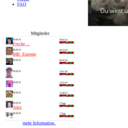
FAQ
Mitglieder
08.08.26
09:05:20
Freche ...
08.08.26
09:53:59
MR_Energie
08.08.26
09:59:20
Alf 1
08.08.26
10:07:46
Steven
08.08.26
13:45:29
Thomas
08.08.26
13:46:33
Silvia
06.08.26
2 Tage
Alex
06.08.26
2 Tage
Saarlan...
mehr Information.