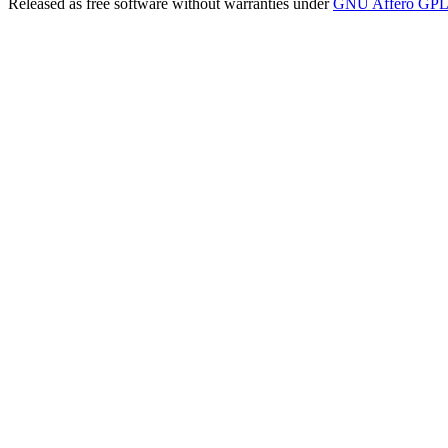
Released as free software without warranties under
GNU Affero GPL