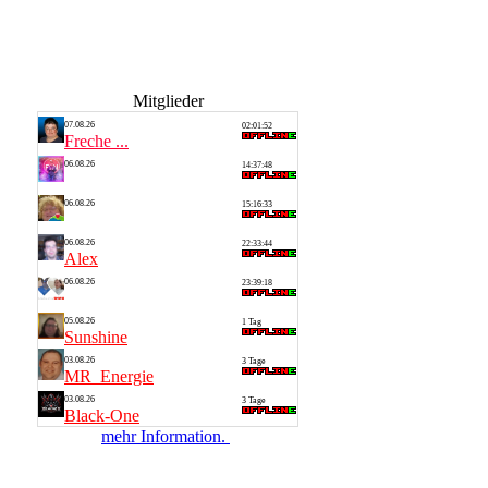
Mitglieder
07.08.26
02:01:52
Freche ...
06.08.26
14:37:48
Thomas
06.08.26
15:16:33
Silvia
06.08.26
22:33:44
Alex
06.08.26
23:39:18
Saarlan...
05.08.26
1 Tag
Sunshine
03.08.26
3 Tage
MR_Energie
03.08.26
3 Tage
Black-One
mehr Information.