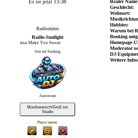
Es ist jetzt 13:38
Realer Name
Geschlecht:
Wohnort:
Musikrichtun
Hobbies:
Radiostatus
Warum bei R
Booking mögl
Radio-Sunlight
Homepage-U
y - Gonna Make You Sweat
Moderator od
Jetzt auf Sendung
DJ-Equipmen
Weitere Infos
Autostream
Musikwunsch/Gruß ins
Studio
Player starten: