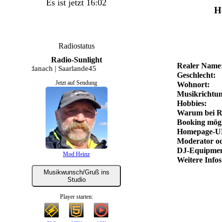
Es ist jetzt 16:02
H
Radiostatus
Radio-Sunlight
Realer Name
rgen danach | Saarlande45
Geschlecht:
Jetzt auf Sendung
Wohnort:
Musikrichtun
Hobbies:
Warum bei R
Booking mögl
Homepage-U
Moderator od
DJ-Equipmen
Mod Heinz
Weitere Infos
Musikwunsch/Gruß ins
Studio
Player starten: