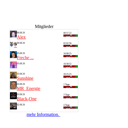
Mitglieder
06.08.26
00:57:22
Alex
06.08.26
02:02:56
Saarlan...
05.08.26
16:08:25
Freche ...
05.08.26
16:58:52
Thomas
05.08.26
20:25:25
Sunshine
03.08.26
2 Tage
MR_Energie
03.08.26
3 Tage
Black-One
02.08.26
4 Tage
Alf 1
mehr Information.