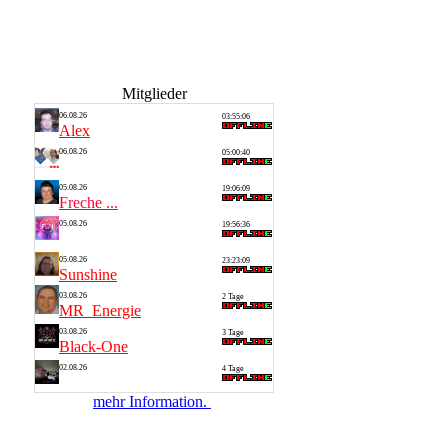
Mitglieder
06.08.26
03:55:06
Alex
06.08.26
05:00:40
Saarlan...
05.08.26
19:06:09
Freche ...
05.08.26
19:56:36
Thomas
05.08.26
23:23:09
Sunshine
03.08.26
2 Tage
MR_Energie
03.08.26
3 Tage
Black-One
02.08.26
4 Tage
Alf 1
mehr Information.