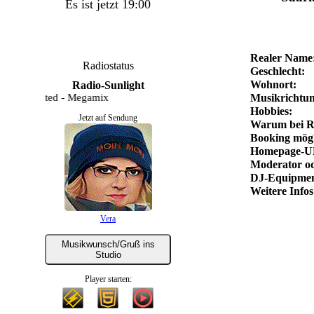
Es ist jetzt 19:00
Realer Name
Radiostatus
Geschlecht:
Wohnort:
Radio-Sunlight
 Unlimited - Megamix
Musikrichtun
Hobbies:
Jetzt auf Sendung
Warum bei R
Booking mögl
Homepage-U
Moderator od
DJ-Equipmen
Weitere Infos
Vera
Musikwunsch/Gruß ins
Studio
Player starten: