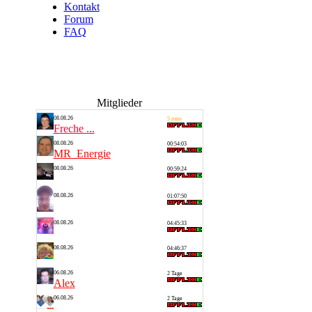
Kontakt
Forum
FAQ
Mitglieder
08.08.26
5 mins
Freche ...
08.08.26
00:54:03
MR_Energie
08.08.26
00:59:24
Alf 1
08.08.26
01:07:50
Steven
08.08.26
04:45:33
Thomas
08.08.26
04:46:37
Silvia
06.08.26
2 Tage
Alex
06.08.26
2 Tage
Saarlan...