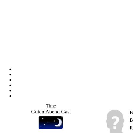
Time
Guten Abend Gast
B
B
R