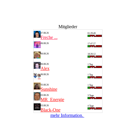
Mitglieder
07.08.26
01:29:49
Freche ...
06.08.26
17:47:27
Thomas
06.08.26
18:26:12
Silvia
06.08.26
1 Tag
Alex
06.08.26
1 Tag
Saarlan...
05.08.26
1 Tag
Sunshine
03.08.26
3 Tage
MR_Energie
03.08.26
4 Tage
Black-One
mehr Information.