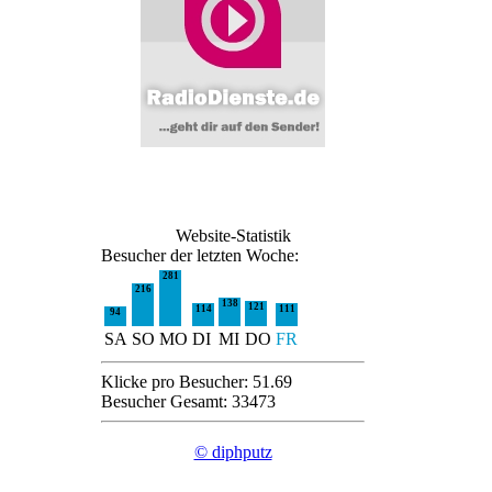
Website-Statistik
Besucher der letzten Woche:
281
216
138
121
114
111
94
SA
SO
MO
DI
MI
DO
FR
Klicke pro Besucher: 51.69
Besucher Gesamt: 33473
© diphputz