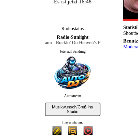
Es ist jetzt 16:48
Statist
Radiostatus
Shoutb
Radio-Sunlight
Benutz
Jeanette Biedermann - Rockin' On Heaven's Floor - Remastered
Moderat
Jetzt auf Sendung
Autostream
Musikwunsch/Gruß ins
Studio
Player starten: