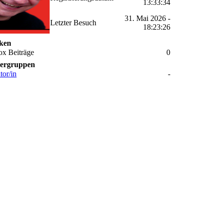
13:33:34
31. Mai 2026 -
Letzter Besuch
18:23:26
iken
ox Beiträge
0
ergruppen
or/in
-