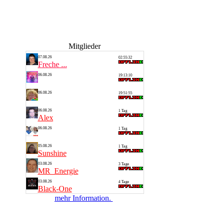
Mitglieder
07.08.26
02:55:32
Freche ...
06.08.26
19:13:10
Thomas
06.08.26
19:51:55
Silvia
06.08.26
1 Tag
Alex
06.08.26
1 Tag
Saarlan...
05.08.26
1 Tag
Sunshine
03.08.26
3 Tage
MR_Energie
03.08.26
4 Tage
Black-One
mehr Information.