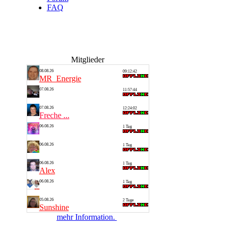
FAQ
Mitglieder
08.08.26
09:12:42
MR_Energie
07.08.26
11:57:44
Alf 1
07.08.26
12:24:02
Freche ...
06.08.26
1 Tag
Thomas
06.08.26
1 Tag
Silvia
06.08.26
1 Tag
Alex
06.08.26
1 Tag
Saarlan...
05.08.26
2 Tage
Sunshine
mehr Information.