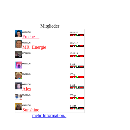
Mitglieder
08.08.26
01:21:37
Freche ...
08.08.26
12:57:17
MR_Energie
07.08.26
15:42:19
Alf 1
06.08.26
1 Tag
Thomas
06.08.26
1 Tag
Silvia
06.08.26
1 Tag
Alex
06.08.26
2 Tage
Saarlan...
05.08.26
2 Tage
Sunshine
mehr Information.