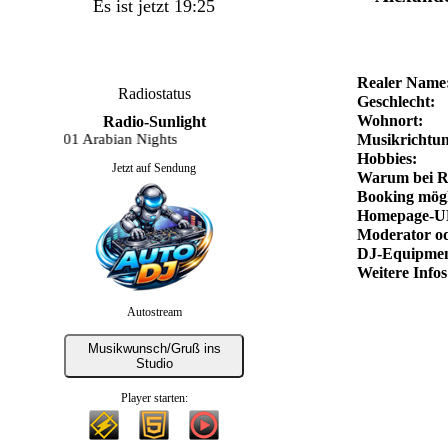
Es ist jetzt 19:25
Realer Name
Radiostatus
Geschlecht:
Wohnort:
Radio-Sunlight
o - 1001 Arabian Nights
Musikrichtun
Hobbies:
Jetzt auf Sendung
Warum bei R
Booking mögl
Homepage-U
Moderator od
DJ-Equipmen
Weitere Infos
Autostream
Musikwunsch/Gruß ins
Studio
Player starten: