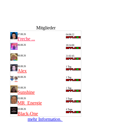
Mitglieder
07.08.26
04:06:22
Freche ...
06.08.26
20:24:00
Thomas
06.08.26
21:02:45
Silvia
06.08.26
1 Tag
Alex
06.08.26
1 Tag
Saarlan...
05.08.26
1 Tag
Sunshine
03.08.26
3 Tage
MR_Energie
03.08.26
4 Tage
Black-One
mehr Information.